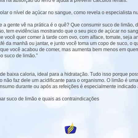
lia na absorção do ferro e ajuda a prevenir cálculos renais.
lar o nível de açúcar no sangue, como revela o especialista nu
e a gente vê na prática é o quê? Que consumir suco de limão, 
ão, tem evidências mostrando que o seu pico de açúcar no sang
ue você quer comer à tarde com ovo, com alface, tomate, seja an
café da manhã ou jantar, e junto você toma um copo de suco, o 
rque você acabou de comer, mas aumenta bem menos em quem
 suco de limão.”
e baixa caloria, ideal para a hidratação. Tudo isso porque poss
sso não faz dele um acidificante para o organismo. O limão é uma
nsumo durante ou após as refeições é especialmente indicado 