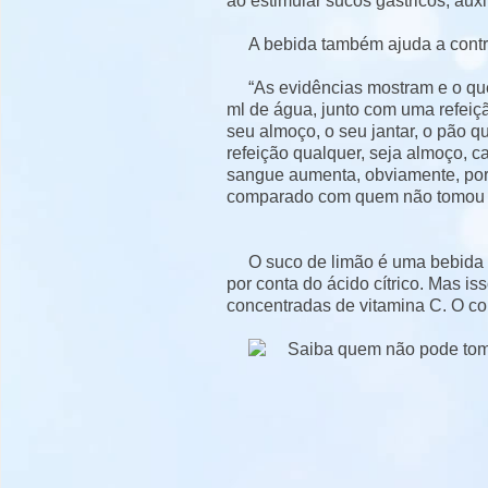
ao estimular sucos gástricos, auxi
A bebida também ajuda a contro
“As evidências mostram e o qu
ml de água, junto com uma refeiç
seu almoço, o seu jantar, o pão q
refeição qualquer, seja almoço, 
sangue aumenta, obviamente, po
comparado com quem não tomou o
O suco de limão é uma bebida d
por conta do ácido cítrico. Mas i
concentradas de vitamina C. O co